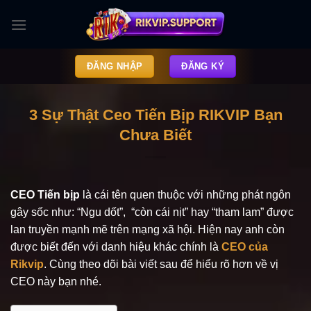
Skip
to
content
ĐĂNG NHẬP
ĐĂNG KÝ
3 Sự Thật Ceo Tiến Bịp RIKVIP Bạn
Chưa Biết
CEO Tiến bịp
là cái tên quen thuộc với những phát ngôn
gây sốc như: “Ngu dốt”, “còn cái nịt” hay “tham lam” được
lan truyền mạnh mẽ trên mạng xã hội. Hiện nay anh còn
được biết đến với danh hiệu khác chính là
CEO của
Rikvip
. Cùng theo dõi bài viết sau để hiểu rõ hơn về vị
CEO này bạn nhé.