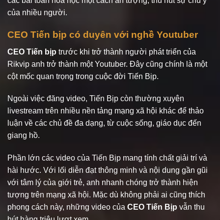
các bài toán hóa học một cách ấn tượng, thu hút sự chú ý
của nhiều người.
CEO Tiến bịp có duyên với nghề Youtuber
CEO Tiến bịp
trước khi trở thành người phát triển của
Rikvip anh trở thành một Youtuber. Đây cũng chính là một
cột mốc quan trọng trong cuộc đời Tiến Bịp.
Ngoài việc đăng video, Tiến Bịp còn thường xuyên
livestream trên nhiều nền tảng mạng xã hội khác để thảo
luận về các chủ đề đa dạng, từ cuộc sống, giáo dục đến
giang hồ.
Phần lớn các video của Tiến Bịp mang tính chất giải trí và
hài hước. Với lối diễn đạt thông minh và nội dung gần gũi
với tâm lý của giới trẻ, anh nhanh chóng trở thành hiện
tượng trên mạng xã hội. Mặc dù không phải ai cũng thích
phong cách này, những video của
CEO Tiến Bịp
vẫn thu
hút hàng triệu lượt xem.