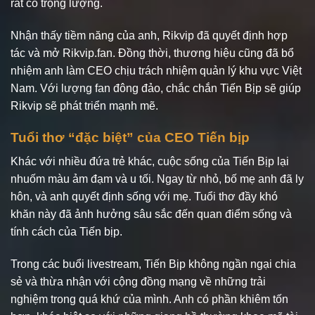
rất có trọng lượng.
Nhận thấy tiềm năng của anh, Rikvip đã quyết định hợp
tác và mở Rikvip.fan. Đồng thời, thương hiệu cũng đã bổ
nhiệm anh làm CEO chịu trách nhiệm quản lý khu vực Việt
Nam. Với lượng fan đông đảo, chắc chắn Tiến Bịp sẽ giúp
Rikvip sẽ phát triển mạnh mẽ.
Tuổi thơ “đặc biệt” của CEO Tiến bịp
Khác với nhiều đứa trẻ khác, cuộc sống của Tiến Bịp lại
nhuốm màu ảm đạm và u tối. Ngay từ nhỏ, bố mẹ anh đã ly
hôn, và anh quyết định sống với mẹ. Tuổi thơ đầy khó
khăn này đã ảnh hưởng sâu sắc đến quan điểm sống và
tính cách của Tiến bịp.
Trong các buổi livestream, Tiến Bịp không ngần ngại chia
sẻ và thừa nhận với cộng đồng mạng về những trải
nghiệm trong quá khứ của mình. Anh có phần khiêm tốn