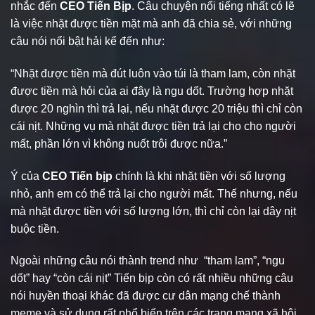
nhắc đến
CEO Tiến Bịp
. Câu chuyện nổi tiếng nhất có lẽ
là việc nhặt được tiền mặt mà anh đã chia sẻ, với những
câu nói nổi bật hải kể đến như:
“Nhặt được tiền mà đút luôn vào túi là tham lam, còn nhặt
được tiền mà hỏi của ai đây là ngu dốt. Trường hợp nhặt
được 20 nghìn thì trả lại, nếu nhặt được 20 triệu thì chỉ còn
cái nịt. Những vụ mà nhặt được tiền trả lại cho cho người
mất, phần lớn vì không nuốt trôi được nữa.”
Ý của
CEO Tiến bịp
chính là khi nhặt tiền với số lượng
nhỏ, anh em có thể trả lại cho người mất. Thế nhưng, nếu
mà nhặt được tiền với số lượng lớn, thì chỉ còn lại dây nịt
buộc tiền.
Ngoài những câu nói thành trend như “tham lam”, “ngu
dốt” hay “còn cái nịt” Tiến bịp còn có rất nhiều những câu
nói huyền thoại khác đã được cư dân mạng chế thành
meme và sử dụng rất phổ biến trên các trang mạng xã hội.