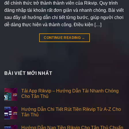
để chính thức trở thành thành viên của Rikvip. Quy trình
đăng nhập tài khoản rất đơn giản và nhanh chóng. Bài viết
sau đây sẽ hướng dẫn chi tiết từng bước, giúp người chơi
dễ dàng thực hiện và thành công. Điều kiện […]
CONTINUE READING
→
BÀI VIẾT MỚI NHẤT
Tải App Rikvip – Hướng Dẫn Tải Nhanh Chóng
Cho Tân Thủ
Hướng Dẫn Chi Tiết Rút Tiền Rikvip Từ A-Z Cho
Tân Thủ
Hướng Dẫn Nạp Tiền Rikvip Cho Tân Thủ Chuẩn