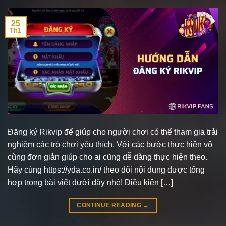
25
Th1
Đăng ký Rikvip để giúp cho người chơi có thể tham gia trải
nghiệm các trò chơi yêu thích. Với các bước thực hiện vô
cùng đơn giản giúp cho ai cũng dễ dàng thực hiện theo.
Hãy cùng https://yda.co.in/ theo dõi nội dung được tổng
hợp trong bài viết dưới đây nhé! Điều kiện […]
CONTINUE READING
→