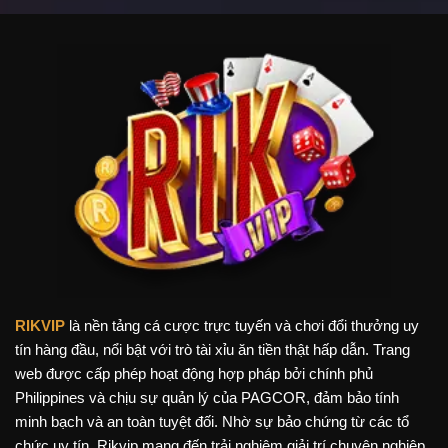
RIKVIP
là nền tảng cá cược trực tuyến và chơi đổi thưởng uy
tín hàng đầu, nổi bật với trò tài xỉu ăn tiền thật hấp dẫn. Trang
web được cấp phép hoạt động hợp pháp bởi chính phủ
Philippines và chịu sự quản lý của PAGCOR, đảm bảo tính
minh bạch và an toàn tuyệt đối. Nhờ sự bảo chứng từ các tổ
chức uy tín, Rikvip mang đến trải nghiệm giải trí chuyên nghiệp,