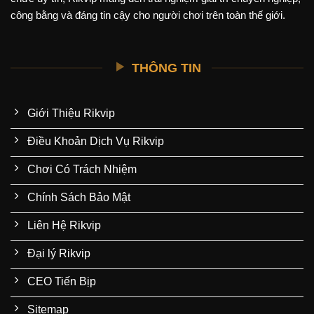
công bằng và đáng tin cậy cho người chơi trên toàn thế giới.
THÔNG TIN
Giới Thiệu Rikvip
Điều Khoản Dịch Vụ Rikvip
Chơi Có Trách Nhiệm
Chính Sách Bảo Mật
Liên Hệ Rikvip
Đại lý Rikvip
CEO Tiến Bịp
Sitemap