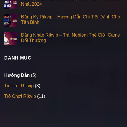
Nhất 2024
Đăng Ký Rikvip – Hướng Dẫn Chi Tiết Dành Cho
Tân Binh
Đăng Nhập Rikvip – Trải Nghiệm Thế Giới Game
Đổi Thưởng
DANH MỤC
Hướng Dẫn
(5)
Tin Tức Rikvip
(3)
Trò Chơi Rikvip
(11)