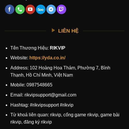
LIÊN HỆ
Tên Thương Hiệu:
RIKVIP
Website:
https://yda.co.in/
Address: 102 Hoàng Hoa Thám, Phường 7, Bình
Thạnh, Hồ Chí Minh, Việt Nam
Mobile:
0987548665
Email:
rikvipsupport@gmail.com
Hashtag: #rikvipsupport #rikvip
Từ khoá liên quan: rikvip, cổng game rikvip, game bài
rikvip, đăng ký rikvip