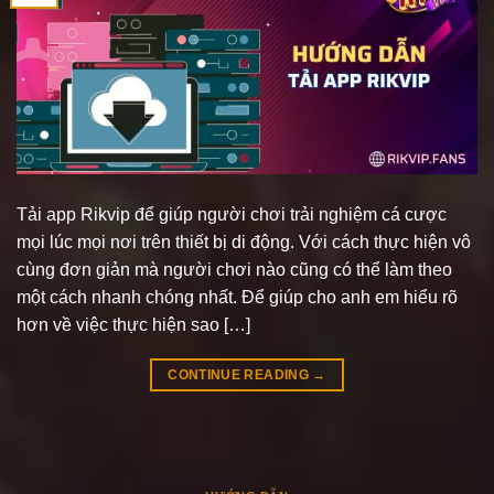
Tải app Rikvip để giúp người chơi trải nghiệm cá cược
mọi lúc mọi nơi trên thiết bị di động. Với cách thực hiện vô
cùng đơn giản mà người chơi nào cũng có thể làm theo
một cách nhanh chóng nhất. Để giúp cho anh em hiểu rõ
hơn về việc thực hiện sao […]
CONTINUE READING
→