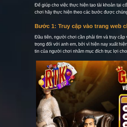
Để giúp cho việc thực hiện tạo tài khoản tại 
chơi hãy thực hiện theo các bước được chúng 
Bước 1: Truy cập vào trang web c
Đầu tiên, người chơi cần phải tìm và truy cập
trọng đối với anh em, bởi vì hiện nay xuất hi
tin của người chơi nhằm mục đích trục lợi cho