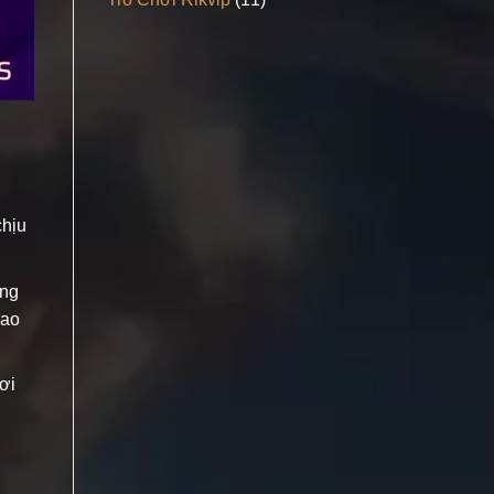
chịu
ững
iao
ơi