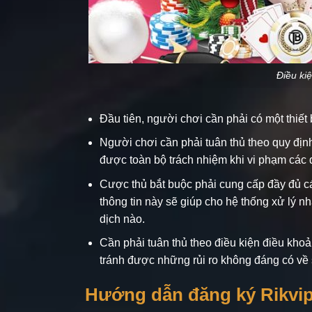
Điều ki
Đầu tiên, người chơi cần phải có một thiết
Người chơi cần phải tuân thủ theo quy định v
được toàn bộ trách nhiệm khi vi phạm các 
Cược thủ bắt buộc phải cung cấp đầy đủ cá
thông tin này sẽ giúp cho hệ thống xử lý 
dịch nào.
Cần phải tuân thủ theo điều kiện điều kho
tránh được những rủi ro không đáng có về 
Hướng dẫn đăng ký Rikvip