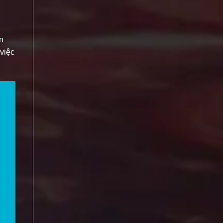
n
việc