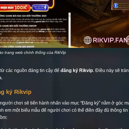
ào trang web chính thống của RikVip
n từ các nguồn đáng tin cậy để
đăng ký Rikvip
. Điều này sẽ trá
a.
ng ký Rikvip
hì người chơi sẽ tiến hành nhấn vào mục “Đăng ký” nằm ở góc 
nh em một biểu mẫu để người chơi có thể điền đầy đủ thông tin
gồm: