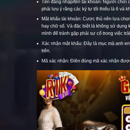
Tên đăng nhập/tên tài khoản: Người chơi 
phải lưu ý rằng các ký tự tối thiểu là 6 và 
Mật khẩu tài khoản: Cược thủ nên lựa chọ
hay chữ số. Và đặc biệt là không sử dụng 
mình để tránh gặp phải sự cố trong việc trả
Xác nhận mật khẩu: Đây là mục mà anh em
trên.
Mã xác nhận: Điền đúng mã xác nhận được