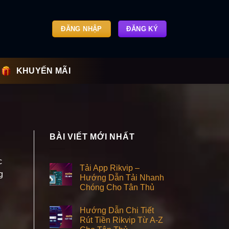
ĐĂNG NHẬP
ĐĂNG KÝ
KHUYẾN MÃI
BÀI VIẾT MỚI NHẤT
c
Tải App Rikvip –
g
Hướng Dẫn Tải Nhanh
Chóng Cho Tân Thủ
Hướng Dẫn Chi Tiết
Rút Tiền Rikvip Từ A-Z