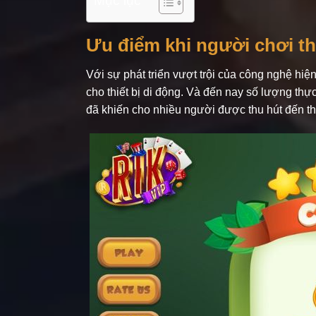
Mục lục
Ưu điểm khi người chơi th
Với sự phát triển vượt trội của công nghệ hi
cho thiết bị di động. Và đến nay số lượng thự
đã khiến cho nhiều người được thu hút đến th