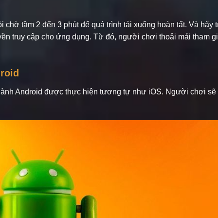
 chờ tầm 2 đến 3 phút để quá trình tải xuống hoàn tất. Và hãy t
ền truy cập cho ứng dụng. Từ đó, người chơi thoải mái tham gi
droid
ều hành Android được thực hiện tương tự như iOS. Người chơi sẽ