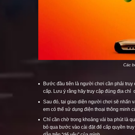
Các bư
Bước đầu tiên là người chơi cần phải truy 
cấp. Lưu ý rằng hãy truy cập đúng địa chỉ
Sau đó, tại giao diện người chơi sẽ nhấn 
em có thể sử dụng điện thoại thông minh c
Chỉ cần chờ trong khoảng vài ba phút là q
bỏ qua bước vào cài đặt để cấp quyền truy
dẫn trên “dế yêu” của mình.