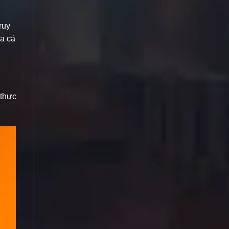
ruy
a cá
 thực