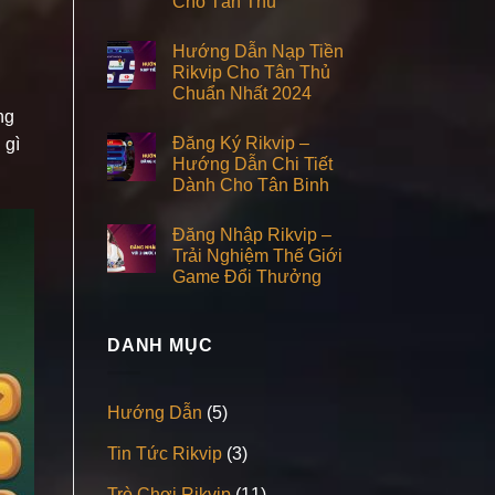
Cho Tân Thủ
Hướng Dẫn Nạp Tiền
Rikvip Cho Tân Thủ
Chuẩn Nhất 2024
ng
Đăng Ký Rikvip –
 gì
Hướng Dẫn Chi Tiết
Dành Cho Tân Binh
Đăng Nhập Rikvip –
Trải Nghiệm Thế Giới
Game Đổi Thưởng
DANH MỤC
Hướng Dẫn
(5)
Tin Tức Rikvip
(3)
Trò Chơi Rikvip
(11)