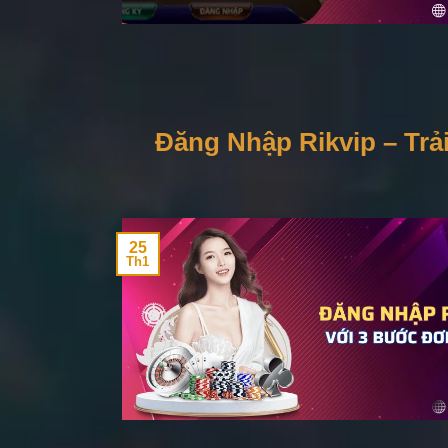
Đăng Nhập Rikvip – Tr
25
Th1