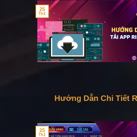
25
Th1
Hướng Dẫn Chi Tiết R
25
Th1