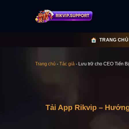
Skip
to
content
TRANG CHỦ
Trang chủ
-
Tác giả
-
Lưu trữ cho CEO Tiến B
Tải App Rikvip – Hướn