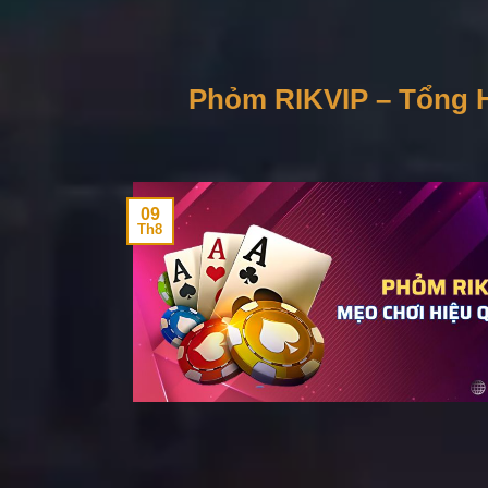
Phỏm RIKVIP – Tổng 
09
Th8