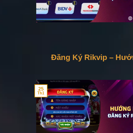
Đăng Ký Rikvip – Hướ
25
Th1