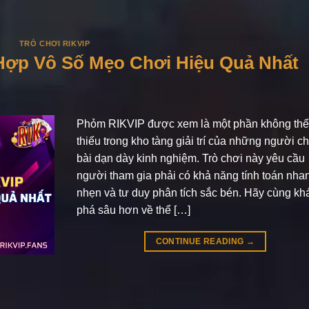
TRÒ CHƠI RIKVIP
Hợp Vô Số Mẹo Chơi Hiệu Quả Nhất
Phỏm RIKVIP được xem là một phần không thể
thiếu trong kho tàng giải trí của những người c
bài dạn dày kinh nghiệm. Trò chơi này yêu cầu
người tham gia phải có khả năng tính toán nha
nhẹn và tư duy phân tích sắc bén. Hãy cùng k
phá sâu hơn về thể […]
CONTINUE READING
→