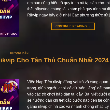
em nào cũng hiểu rõ quy trình rút tại sân chơi nà
thế, hãycùng chúng tôi khám phá quy trình rút ti
Rikvip ngay bây giờ nhé! Các phương thức rút 
CONTINUE READING
→
HƯỚNG DẪN
ikvip Cho Tân Thủ Chuẩn Nhất 2024
Việc Nạp Tiền rikvip đóng vai trò vô cùng quan
trọng, giúp người chơi có đủ “vốn liếng” để tha
vào các trò chơi hấp dẫn tại đây. Bài viết dưới 
sẽ hướng dẫn chi tiết các bước nạp tiền tại cổn
game rikvip chính xác và nhanh chóng nhất. Lý