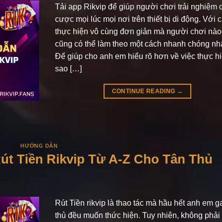
Tải app Rikvip để giúp người chơi trải nghiệm 
cược mọi lúc mọi nơi trên thiết bị di động. Với 
thực hiện vô cùng đơn giản mà người chơi nào
cũng có thể làm theo một cách nhanh chóng nhấ
Để giúp cho anh em hiểu rõ hơn về việc thực h
sao […]
CONTINUE READING
→
HƯỚNG DẪN
út Tiền Rikvip Từ A-Z Cho Tân Thủ
Rút Tiền rikvip là thao tác mà hầu hết anh em 
thủ đều muốn thức hiện. Tuy nhiên, không phải