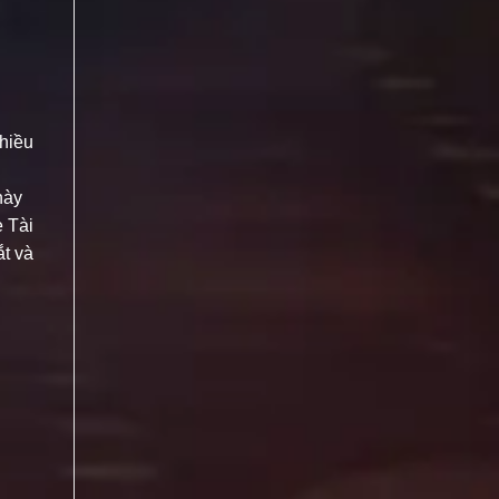
nhiều
này
e Tài
ắt và