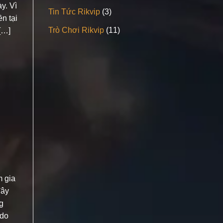
y. Vì
Tin Tức Rikvip
(3)
ền tại
Trò Chơi Rikvip
(11)
[…]
m gia
đây
g
 do