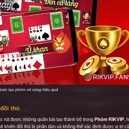
lược tạo phỏm vô cùng hiệu quả
đối thủ
oặc rút được những quân bài tạo thành bộ trong
Phỏm RIKVIP
, 
 khiến đối thủ bị phân tâm và không thể xác định được vị trí c