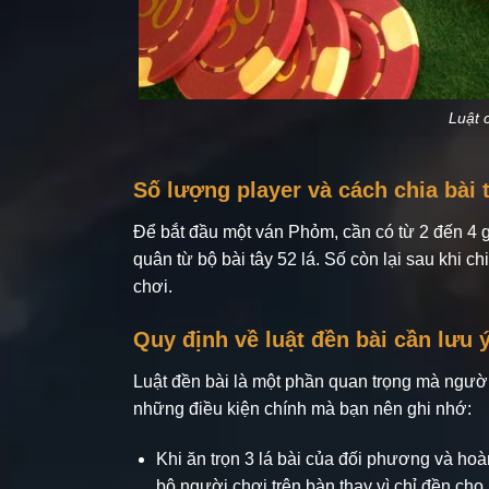
Luật 
Số lượng player và cách chia bài
Để bắt đầu một ván Phỏm, cần có từ 2 đến 4 g
quân từ bộ bài tây 52 lá. Số còn lại sau khi c
chơi.
Quy định về luật đền bài cần lưu 
Luật đền bài là một phần quan trọng mà người
những điều kiện chính mà bạn nên ghi nhớ:
Khi ăn trọn 3 lá bài của đối phương và ho
bộ người chơi trên bàn thay vì chỉ đền cho 