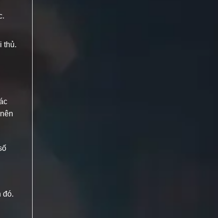
c.
 thủ.
các
 nên
số
 đó.