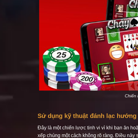
Chiến 
Sử dụng kỹ thuật đánh lạc hướng 
Đây là một chiến lược tinh vi vì khi bạn ăn h
xếp chúng một cách không rõ ràng. Điều này sẽ