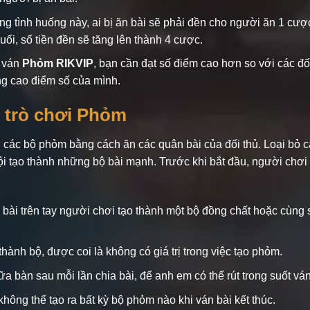
ong tình huống này, ai bị ăn bài sẽ phải đền cho người ăn 1 cượ
uối, số tiền đền sẽ tăng lên thành 4 cược.
t ván
Phỏm RIKVIP
, bạn cần đạt số điểm cao hơn so với các đối
ng cao điểm số của mình.
 trò chơi Phỏm
h các bộ phỏm bằng cách ăn các quân bài của đối thủ. Loại bỏ 
ội tạo thành những bộ bài mạnh. Trước khi bắt đầu, người chơi
 bài trên tay người chơi tạo thành một bộ đồng chất hoặc cùng 
hành bộ, được coi là không có giá trị trong việc tạo phỏm.
a bàn sau mỗi lần chia bài, để anh em có thể rút trong suốt ván
không thể tạo ra bất kỳ bộ phỏm nào khi ván bài kết thúc.