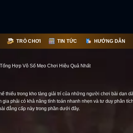
TRÒ CHƠI
TIN TỨC
HƯỚNG DẪN
Tổng Hợp Vô Số Mẹo Chơi Hiệu Quả Nhất
 thiếu trong kho tàng giải trí của những người chơi bài dạn d
 gia phải có khả năng tính toán nhanh nhẹn và tư duy phân tíc
bài đẳng cấp này trong phần dưới đây.