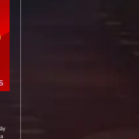
hãy
ủa