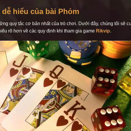
à dễ hiểu của bài Phỏm
ng quy tắc cơ bản nhất của trò chơi. Dưới đây, chúng tôi sẽ c
hiểu rõ hơn về các quy định khi tham gia game
Rikvip
.