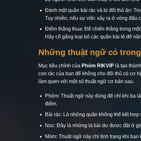
Đánh một quân bài rác và bị đối thủ ăn: Tr
Tuy nhiên, nếu sự việc xảy ra ở vòng đấu c
Điểm thắng thua: Để chiến thắng trong mộ
Hãy cố gắng loại bỏ các quân bài lẻ để nâ
Những thuật ngữ có trong
Mục tiêu chính của
Phỏm RIKVIP
là tạo thàn
con rác của bạn để không cho đối thủ có cơ h
làm quen với một số thuật ngữ cơ bản sau.
Phỏm: Thuật ngữ này dùng để chỉ khi ba lá
điểm.
Bài rác: Là những quân không thể kết hợp t
Nọc: Đây là những lá bài dư được đặt ở giữ
Móm: Thuật ngữ này chỉ tình trạng khi bạn 