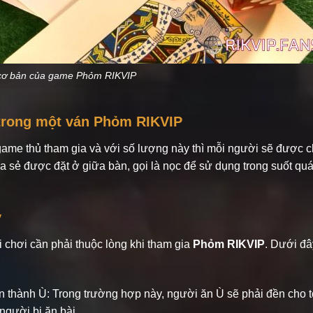
cơ bản của game Phỏm RIKVIP
 trong một ván Phỏm RIKVIP
ame thủ tham gia và với số lượng này thì mỗi người sẽ được c
hia sẻ được đặt ở giữa bàn, gọi là nọc để sử dụng trong suốt quá
ý
 chơi cần phải thuộc lòng khi tham gia
Phỏm RIKVIP
. Dưới đâ
àn thành Ù: Trong trường hợp này, người ăn Ù sẽ phải đền cho 
người bị ăn bài.