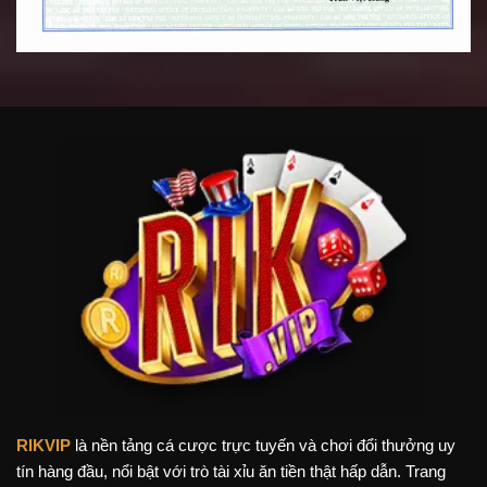
RIKVIP
là nền tảng cá cược trực tuyến và chơi đổi thưởng uy
tín hàng đầu, nổi bật với trò tài xỉu ăn tiền thật hấp dẫn. Trang