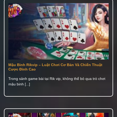
Mậu Binh Rikvip – Luật Chơi Cơ Bản Và Chiến Thuật
Cược Đỉnh Cao
Trong sảnh game bài tại Rik vip, không thể bỏ qua trò chơi
mậu binh [...]