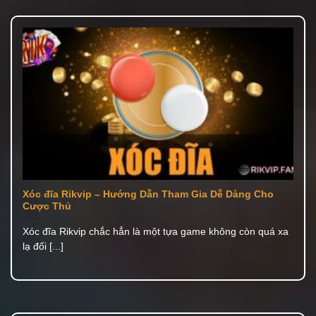
Xóc đĩa Rikvip – Hướng Dẫn Tham Gia Dễ Dàng Cho
Cược Thủ
Xóc đĩa Rikvip chắc hẳn là một tựa game không còn quá xa
lạ đối [...]