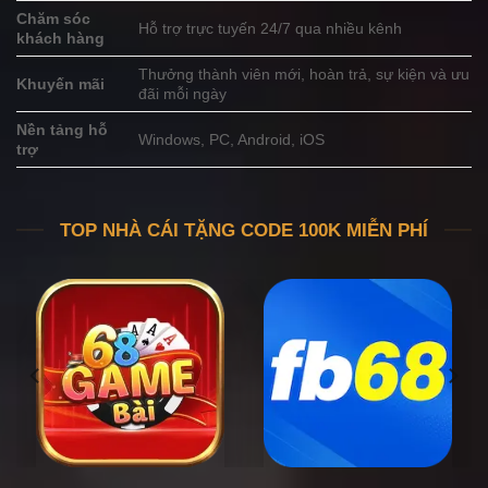
Chăm sóc
Hỗ trợ trực tuyến 24/7 qua nhiều kênh
khách hàng
Thưởng thành viên mới, hoàn trả, sự kiện và ưu
Khuyến mãi
đãi mỗi ngày
Nền tảng hỗ
Windows, PC, Android, iOS
trợ
TOP NHÀ CÁI TẶNG CODE 100K MIỄN PHÍ