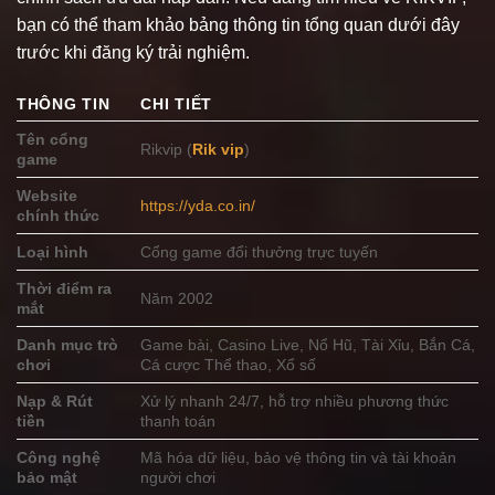
bạn có thể tham khảo bảng thông tin tổng quan dưới đây
trước khi đăng ký trải nghiệm.
THÔNG TIN
CHI TIẾT
Tên cổng
Rikvip (
Rik vip
)
game
Website
https://yda.co.in/
chính thức
Loại hình
Cổng game đổi thưởng trực tuyến
Thời điểm ra
Năm 2002
mắt
Danh mục trò
Game bài, Casino Live, Nổ Hũ, Tài Xỉu, Bắn Cá,
chơi
Cá cược Thể thao, Xổ số
Nạp & Rút
Xử lý nhanh 24/7, hỗ trợ nhiều phương thức
tiền
thanh toán
Công nghệ
Mã hóa dữ liệu, bảo vệ thông tin và tài khoản
bảo mật
người chơi