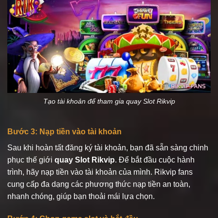
Tạo tài khoản để tham gia quay Slot Rikvip
Bước 3: Nạp tiền vào tài khoản
Sau khi hoàn tất đăng ký tài khoản, bạn đã sẵn sàng chinh
phục thế giới
quay Slot Rikvip
. Để bắt đầu cuộc hành
trình, hãy nạp tiền vào tài khoản của mình. Rikvip fans
cung cấp đa dạng các phương thức nạp tiền an toàn,
nhanh chóng, giúp bạn thoải mái lựa chọn.