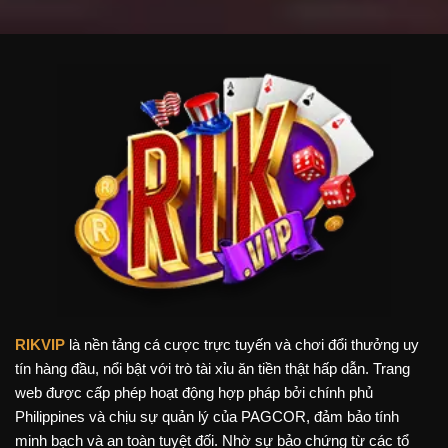
RIKVIP
là nền tảng cá cược trực tuyến và chơi đổi thưởng uy
tín hàng đầu, nổi bật với trò tài xỉu ăn tiền thật hấp dẫn. Trang
web được cấp phép hoạt động hợp pháp bởi chính phủ
Philippines và chịu sự quản lý của PAGCOR, đảm bảo tính
minh bạch và an toàn tuyệt đối. Nhờ sự bảo chứng từ các tổ