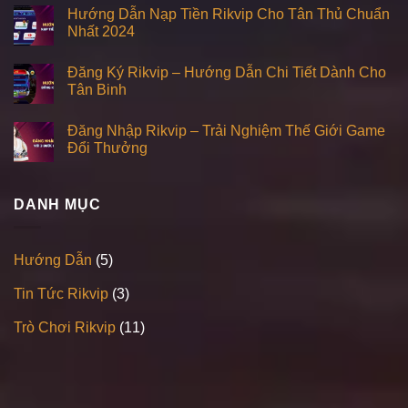
Hướng Dẫn Nạp Tiền Rikvip Cho Tân Thủ Chuẩn
Nhất 2024
Đăng Ký Rikvip – Hướng Dẫn Chi Tiết Dành Cho
Tân Binh
Đăng Nhập Rikvip – Trải Nghiệm Thế Giới Game
Đổi Thưởng
DANH MỤC
Hướng Dẫn
(5)
Tin Tức Rikvip
(3)
Trò Chơi Rikvip
(11)