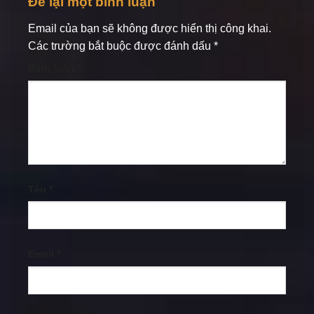
Để lại một bình luận
Email của bạn sẽ không được hiển thị công khai.
Các trường bắt buộc được đánh dấu
*
Bình luận
*
Tên
*
Email
*