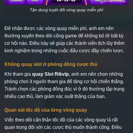
Tận dụng tuyệt đối vòng quay miễn phí
Để nhận được các vòng quay miễn phí, anh em nên
thường xuyên theo dõi cổng game để không bỏ lỡ bất kỳ
cơ hội nào. Điều này sẽ giúp các thành viên tích lũy thêm
kinh nghiệm trong những cuộc đấu cược đầy chiến lược.
Không quay slot ở phòng đông cược thủ
Khi tham gia
quay Slot Rikvip
, anh em nên chọn những
phòng chơi ít người tham gia để tăng cơ hội chiến thắng.
Tránh chọn các phòng đông đúc vì ở đó thường tập trung
nhiều cao thủ, làm giảm xác suất thắng của bạn.
Quan sát tốc độ của từng vòng quay
Việc theo dõi cẩn thận tốc độ của các vòng quay là rất
quan trọng đối với các cược thủ muốn thành công. Điều