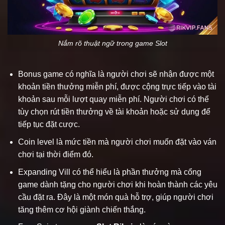
Nắm rõ thuật ngữ trong game Slot
Bonus game có nghĩa là người chơi sẽ nhận được một
khoản tiền thưởng miễn phí, được cộng trực tiếp vào tài
khoản sau mỗi lượt quay miễn phí. Người chơi có thể
tùy chọn rút tiền thưởng về tài khoản hoặc sử dụng để
tiếp tục đặt cược.
Coin level là mức tiền mà người chơi muốn đặt vào ván
chơi tại thời điểm đó.
Expanding Vill có thể hiểu là phần thưởng mà cổng
game dành tặng cho người chơi khi hoàn thành các yêu
cầu đặt ra. Đây là một món quà hỗ trợ, giúp người chơi
tăng thêm cơ hội giành chiến thắng.