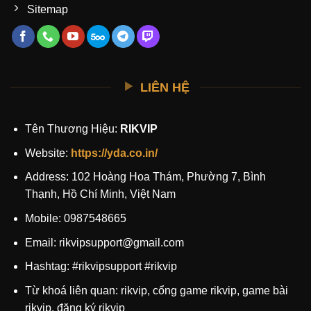
Sitemap
LIÊN HỆ
Tên Thương Hiệu:
RIKVIP
Website:
https://yda.co.in/
Address: 102 Hoàng Hoa Thám, Phường 7, Bình
Thạnh, Hồ Chí Minh, Việt Nam
Mobile:
0987548665
Email:
rikvipsupport@gmail.com
Hashtag: #rikvipsupport #rikvip
Từ khoá liên quan: rikvip, cổng game rikvip, game bài
rikvip, đăng ký rikvip