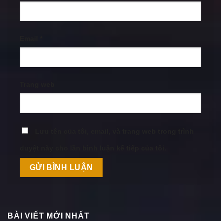
Email
*
Trang web
Lưu tên của tôi, email, và trang web trong trình
duyệt này cho lần bình luận kế tiếp của tôi.
BÀI VIẾT MỚI NHẤT