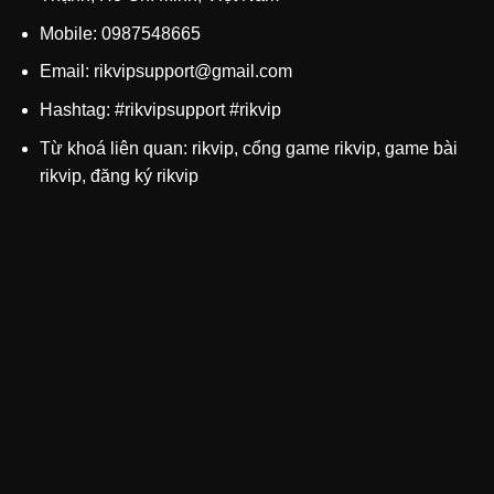
Mobile:
0987548665
Email:
rikvipsupport@gmail.com
Hashtag: #rikvipsupport #rikvip
Từ khoá liên quan: rikvip, cổng game rikvip, game bài
rikvip, đăng ký rikvip