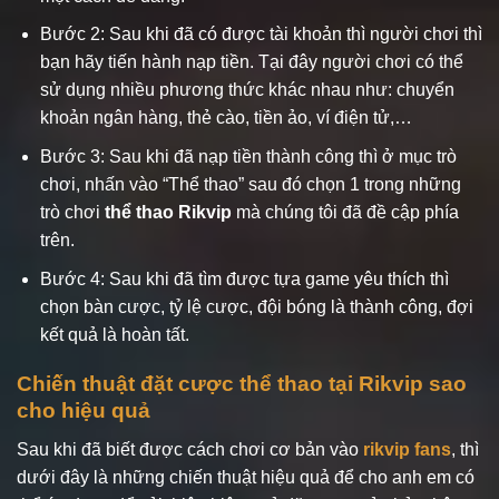
Bước 2: Sau khi đã có được tài khoản thì người chơi thì
bạn hãy tiến hành nạp tiền. Tại đây người chơi có thể
sử dụng nhiều phương thức khác nhau như: chuyển
khoản ngân hàng, thẻ cào, tiền ảo, ví điện tử,…
Bước 3: Sau khi đã nạp tiền thành công thì ở mục trò
chơi, nhấn vào “Thể thao” sau đó chọn 1 trong những
trò chơi
thể thao Rikvip
mà chúng tôi đã đề cập phía
trên.
Bước 4: Sau khi đã tìm được tựa game yêu thích thì
chọn bàn cược, tỷ lệ cược, đội bóng là thành công, đợi
kết quả là hoàn tất.
Chiến thuật đặt cược thể thao tại Rikvip sao
cho hiệu quả
Sau khi đã biết được cách chơi cơ bản vào
rikvip fans
, thì
dưới đây là những chiến thuật hiệu quả để cho anh em có