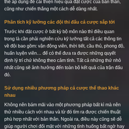
thể áp dụng để cải thiện hiệu quả đặt cược của bản thân,
cũng như chiến thắng một cách dễ dàng nhất.
Phân tích kỹ lưỡng các đội thi đấu cá cược sắp tới
Trước khi đặt cược ở bất kỳ bộ môn nào thì điều quan
trọng là cần phải nghiên cứu kỹ lưỡng tất cả các thông tin
về đội bao gồm: vận động viên, thời tiết, cầu thủ, phong độ,
huấn luyện viên… để có thể đưa ra được những quyết
định lý trí chứ không theo cảm tính. Tất cả những thứ nhỏ
nhất cũng sẽ ảnh hưởng đến toàn bộ kết quả của trận đấu
đó.
Sử dụng nhiều phương pháp cá cược thể thao khác
nhau
Không nên bám mãi vào một phương pháp bất kì mà nên
thử nhiều cách với nhau và từ đó tìm ra được chiến thuật
phù hợp nhất với bản thân. Ngoài ra, điều này cũng sẽ dễ
giúp người chơi đối mặt với những tình huống bất ngờ hay