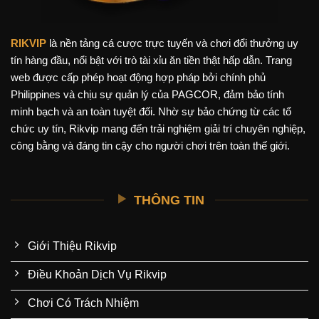
RIKVIP
là nền tảng cá cược trực tuyến và chơi đổi thưởng uy
tín hàng đầu, nổi bật với trò tài xỉu ăn tiền thật hấp dẫn. Trang
web được cấp phép hoạt động hợp pháp bởi chính phủ
Philippines và chịu sự quản lý của PAGCOR, đảm bảo tính
minh bạch và an toàn tuyệt đối. Nhờ sự bảo chứng từ các tổ
chức uy tín, Rikvip mang đến trải nghiệm giải trí chuyên nghiệp,
công bằng và đáng tin cậy cho người chơi trên toàn thế giới.
THÔNG TIN
Giới Thiệu Rikvip
Điều Khoản Dịch Vụ Rikvip
Chơi Có Trách Nhiệm