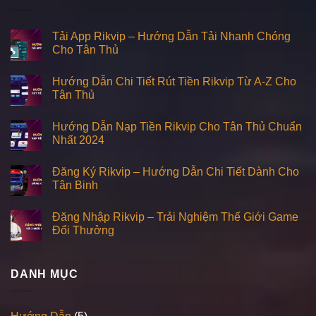
Tải App Rikvip – Hướng Dẫn Tải Nhanh Chóng
Cho Tân Thủ
Hướng Dẫn Chi Tiết Rút Tiền Rikvip Từ A-Z Cho
Tân Thủ
Hướng Dẫn Nạp Tiền Rikvip Cho Tân Thủ Chuẩn
Nhất 2024
Đăng Ký Rikvip – Hướng Dẫn Chi Tiết Dành Cho
Tân Binh
Đăng Nhập Rikvip – Trải Nghiệm Thế Giới Game
Đổi Thưởng
DANH MỤC